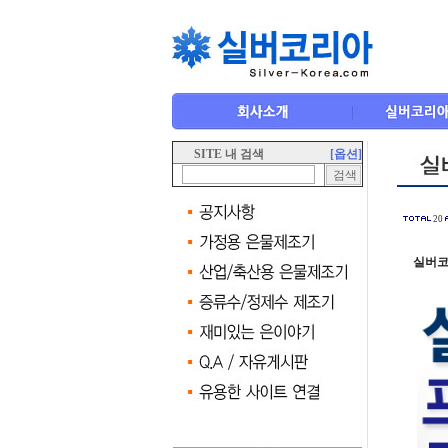
SITE 내 검색
[옵션]
20
실버코리