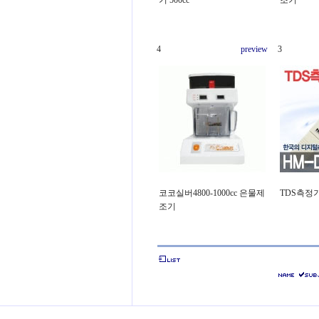
기 500cc
조기
4
preview
3
코코실버4800-1000cc 은물제
TDS측정
조기