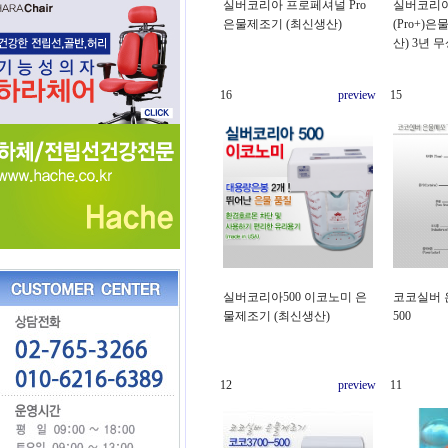
실버코리아 프로페셔널 Pro
실버코리아
은물제조기 (최신생산)
(Pro+)
산) 3년 
16
preview
15
실버코리아500 이코노미 은
코코실버 
물제조기 (최신생산)
500
12
preview
11